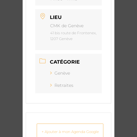
LIEU
CMK de Genève
41 bis route de Frontenex,
1207 Genève
CATÉGORIE
Genève
Retraites
+ Ajouter à mon Agenda Google