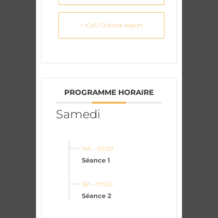
+ iCal / Outlook export
PROGRAMME HORAIRE
Samedi
14h
-
15h30
Séance 1
16h
-
17h30
Séance 2