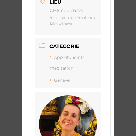
LIEU
CMK de Genève
41 bis route de Frontenex,
1207 Genève
CATÉGORIE
Approfondir la
méditation
Genève