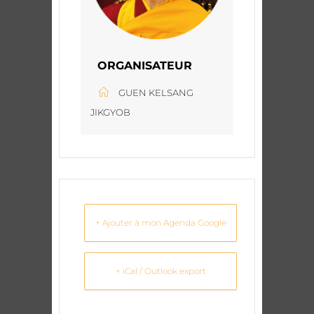
ORGANISATEUR
GUEN KELSANG
JIKGYOB
+ Ajouter à mon Agenda Google
+ iCal / Outlook export